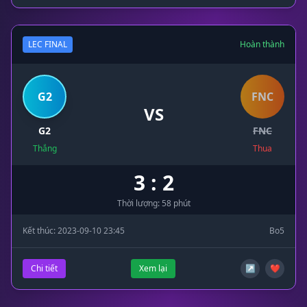
LEC FINAL
Hoàn thành
G2
FNC
VS
G2
FNC
Thắng
Thua
3 : 2
Thời lượng: 58 phút
Kết thúc: 2023-09-10 23:45
Bo5
Chi tiết
Xem lại
↗
❤