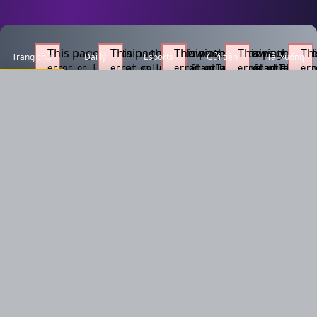
This page contains the following errors:
This page contains the following error
This page contains the fol
This page cont
Thi
Trang chủ
Đại lý
Esports
Gửi tiền
Tải xuống
Below is a rendering of the page up to the first err
Below is a rendering of the page up to t
Below is a rendering of the
Below is a rend
Bel
✕
Select Language
🇻🇳
✓
Tiếng Việt
🇵🇭
Filipino